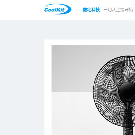
酷宅科技
一切从连接开始