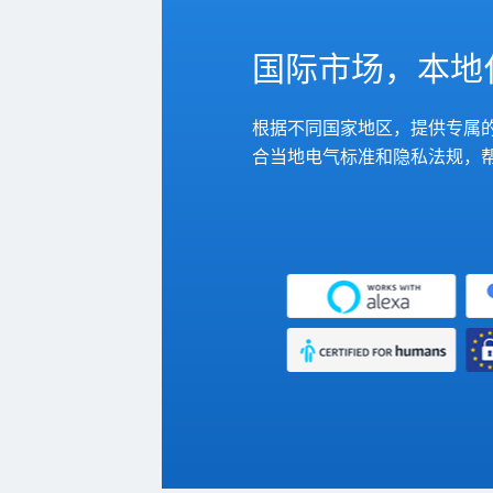
国际市场，本地
根据不同国家地区，提供专属的
合当地电气标准和隐私法规，