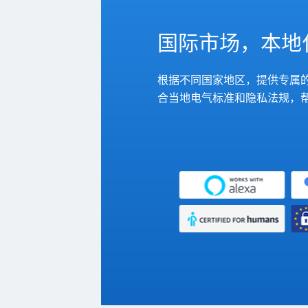
国际市场，本地
根据不同国家地区，提供专属的
合当地电气标准和隐私法规，